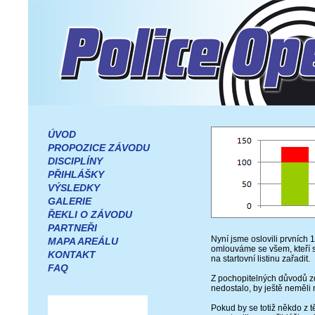
ÚVOD
PROPOZICE ZÁVODU
DISCIPLÍNY
PŘIHLÁŠKY
VÝSLEDKY
GALERIE
ŘEKLI O ZÁVODU
PARTNEŘI
Nyní jsme oslovili prvních
MAPA AREÁLU
omlouváme se všem, kteří 
KONTAKT
na startovní listinu zařadit.
FAQ
Z pochopitelných důvodů zd
nedostalo, by ještě neměli 
Pokud by se totiž někdo z 