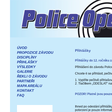
ÚVOD
Přihlášky
PROPOZICE ZÁVODU
DISCIPLÍNY
Přihlášky do 12. ročníku 
PŘIHLÁŠKY
VÝSLEDKY
Přihlášení do závodu Polic
GALERIE
Chcete-li se přihlásit, peč
ŘEKLI O ZÁVODU
1. Vyplňte pečlivě přihlašov
PARTNEŘI
2. Tlačítkem „ODESLAT“ na 
MAPA AREÁLU
KONTAKT
POZOR! Platné jsou pouze
FAQ
Ihned po odeslání přihlášk
potvrzení je pouze informat