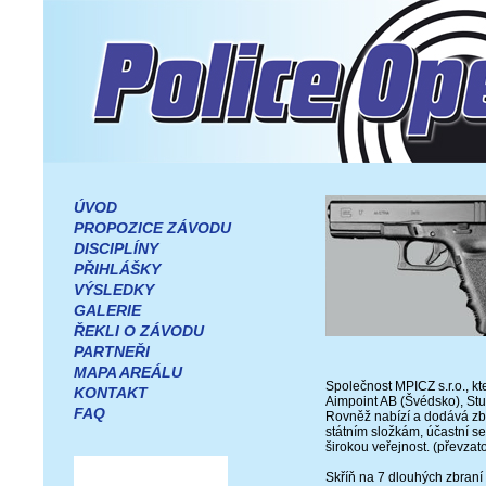
ÚVOD
PROPOZICE ZÁVODU
DISCIPLÍNY
PŘIHLÁŠKY
VÝSLEDKY
GALERIE
ŘEKLI O ZÁVODU
PARTNEŘI
MAPA AREÁLU
Společnost MPICZ s.r.o., k
KONTAKT
Aimpoint AB (Švédsko), Stu
FAQ
Rovněž nabízí a dodává zbr
státním složkám, účastní se 
širokou veřejnost. (převza
Skříň na 7 dlouhých zbraní s