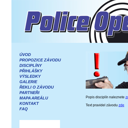
ÚVOD
PROPOZICE ZÁVODU
DISCIPLÍNY
PŘIHLÁŠKY
VÝSLEDKY
GALERIE
ŘEKLI O ZÁVODU
PARTNEŘI
Popis disciplín naleznete
z
MAPA AREÁLU
KONTAKT
Text pravidel závodu
zde
FAQ