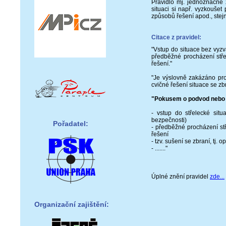
Pravidlo mj. jednoznačně 
situaci si např. vyzkoušet
způsobů řešení apod., stejně
Citace z pravidel:
"Vstup do situace bez vyzv
předběžné procházení stře
řešení."
"Je výslovně zakázáno prov
cvičné řešení situace se zbr
"Pokusem o podvod nebo 
- vstup do střelecké sit
bezpečnosti)
Pořadatel:
- předběžné procházení stř
řešení
- tzv. sušení se zbraní, tj.
- ......."
Úplné znění pravidel
zde...
Organizační zajištění: