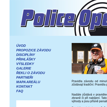
ÚVOD
PROPOZICE ZÁVODU
DISCIPLÍNY
PŘIHLÁŠKY
VÝSLEDKY
GALERIE
ŘEKLI O ZÁVODU
PARTNEŘI
Pravidla závodu od minul
MAPA AREÁLU
zůstávají tradiční. Pravidl
KONTAKT
FAQ
Nadále zůstává v pravidlec
zbraně či při nabíjení. T
výhody a jsou přísně penali